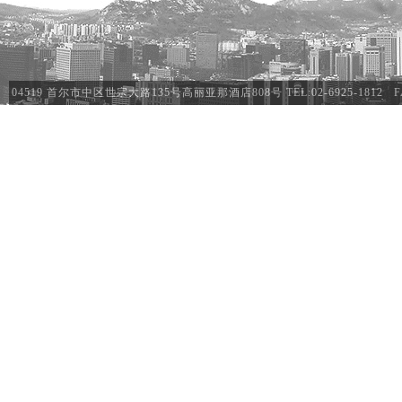
04519 首尔市中区世宗大路135号高丽亚那酒店808号 TEL:02-6925-1812 FAX:02-692