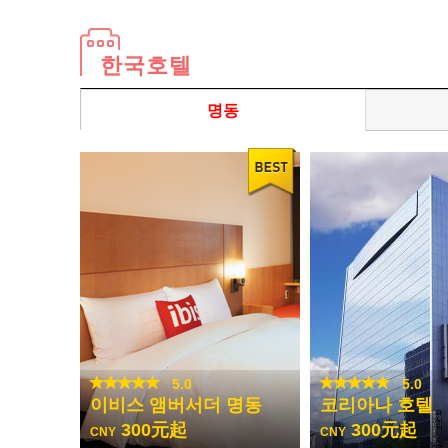
한국호텔
명동
5.0
5.0
이비스 앰버서더 명동
코리아나 호텔
300元起
300元起
CNY
CNY