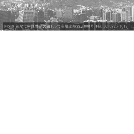
04519 首尔市中区世宗大路135号高丽亚那酒店808号 TEL:02-6925-1812 FAX:02-692